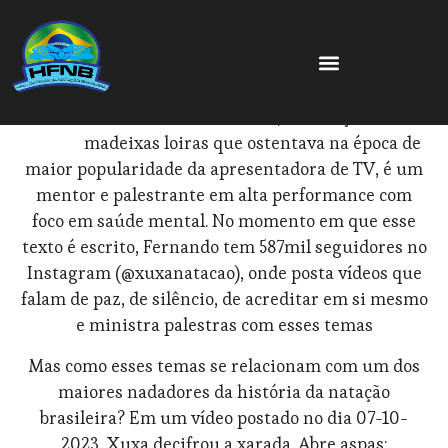
FERNANDO SCHERER
Fernando de Queiroz Scherer, também
conhecido como
Xuxa
, em função das
madeixas loiras que ostentava na época de
maior popularidade da apresentadora de TV, é um
mentor e palestrante em alta performance com
foco em saúde mental. No momento em que esse
texto é escrito, Fernando tem 587mil seguidores no
Instagram (@xuxanatacao), onde posta vídeos que
falam de paz, de silêncio, de acreditar em si mesmo
e ministra palestras com esses temas
Mas como esses temas se relacionam com um dos
maiores nadadores da história da natação
brasileira? Em um vídeo postado no dia 07-10-
2023, Xuxa decifrou a xarada. Abre aspas: