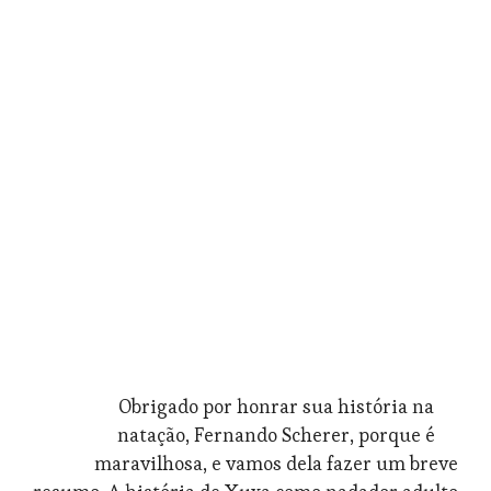
ensinamentos.
É a história da vida. Não dá,
não faz sentido algum!
Então honre cada história da
tua vida,
E é isso que eu vejo hoje.
Honre a tua história.
“
Obrigado por honrar sua história na
natação, Fernando Scherer, porque é
maravilhosa, e vamos dela fazer um breve