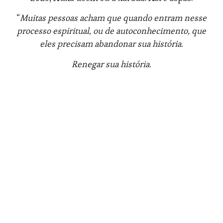
“
Muitas pessoas acham que quando entram nesse
processo espiritual, ou de autoconhecimento, que
eles precisam abandonar sua história.
Renegar sua história.
Cara, é ao contrário!
E eu fiz isso. Eu quis
abandonar o nadador. Quis
sair. O nadador não!
Cara, é o nadador que me
trouxe aqui. É o nadador que
me deu todos os