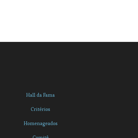
Hall da Fama
Critérios
Homenageados
Comitê