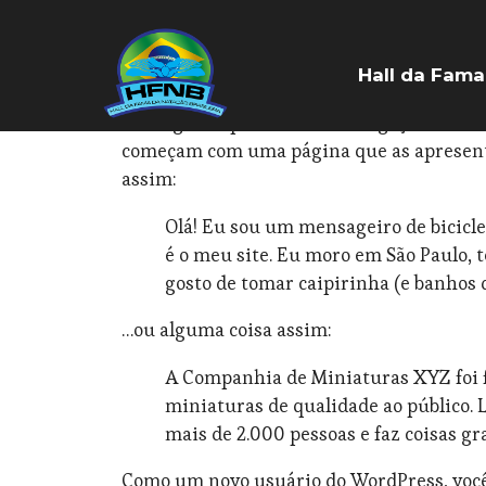
PÁGINA DE EXEMPLO
Hall da Fama
Esta é uma página de exemplo. É diferent
um lugar e aparecerá na navegação do seu
começam com uma página que as apresenta a
assim:
Olá! Eu sou um mensageiro de biciclet
é o meu site. Eu moro em São Paulo,
gosto de tomar caipirinha (e banhos 
…ou alguma coisa assim:
A Companhia de Miniaturas XYZ foi f
miniaturas de qualidade ao público. 
mais de 2.000 pessoas e faz coisas g
Como um novo usuário do WordPress, você