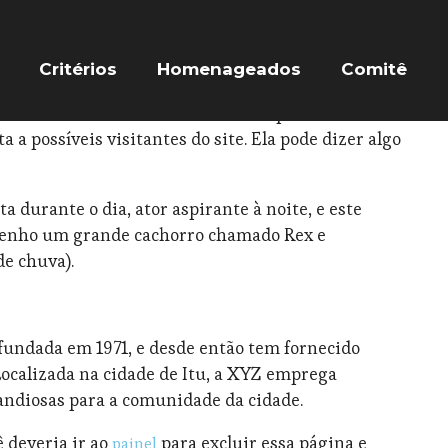
Critérios
Homenageados
Comitê
e de um post no blog porque ela permanecerá em
 site na maioria dos temas. Muitas pessoas
 possíveis visitantes do site. Ela pode dizer algo
a durante o dia, ator aspirante à noite, e este
 tenho um grande cachorro chamado Rex e
de chuva).
undada em 1971, e desde então tem fornecido
Localizada na cidade de Itu, a XYZ emprega
randiosas para a comunidade da cidade.
 deveria ir ao
para excluir essa página e
painel